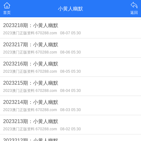
小黄人幽默
首页
返回
2023218期：小黄人幽默
2023澳门正版资料 670288.com
08-07 05:30
2023217期：小黄人幽默
2023澳门正版资料 670288.com
08-06 05:30
2023216期：小黄人幽默
2023澳门正版资料 670288.com
08-05 05:30
2023215期：小黄人幽默
2023澳门正版资料 670288.com
08-04 05:30
2023214期：小黄人幽默
2023澳门正版资料 670288.com
08-03 05:30
2023213期：小黄人幽默
2023澳门正版资料 670288.com
08-02 05:30
2023212期：小黄人幽默