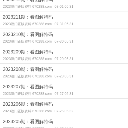
2023澳门正版资料 670288.com
08-01 05:31
2023211期：看图解特码
2023澳门正版资料 670288.com
07-31 05:31
2023210期：看图解特码
2023澳门正版资料 670288.com
07-30 05:31
2023209期：看图解特码
2023澳门正版资料 670288.com
07-29 05:31
2023208期：看图解特码
2023澳门正版资料 670288.com
07-28 05:31
2023207期：看图解特码
2023澳门正版资料 670288.com
07-27 05:31
2023206期：看图解特码
2023澳门正版资料 670288.com
07-26 05:32
2023205期：看图解特码